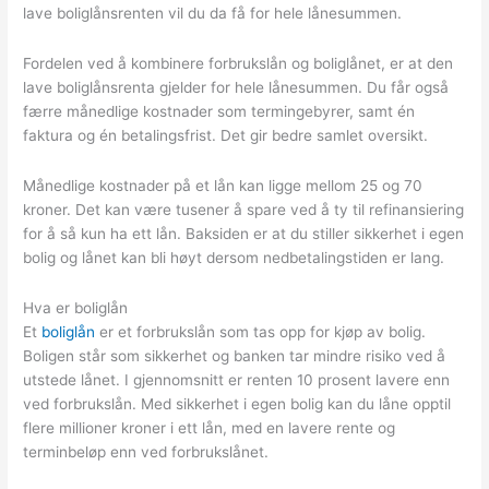
lave boliglånsrenten vil du da få for hele lånesummen.
Fordelen ved å kombinere forbrukslån og boliglånet, er at den
lave boliglånsrenta gjelder for hele lånesummen. Du får også
færre månedlige kostnader som termingebyrer, samt én
faktura og én betalingsfrist. Det gir bedre samlet oversikt.
Månedlige kostnader på et lån kan ligge mellom 25 og 70
kroner. Det kan være tusener å spare ved å ty til refinansiering
for å så kun ha ett lån. Baksiden er at du stiller sikkerhet i egen
bolig og lånet kan bli høyt dersom nedbetalingstiden er lang.
Hva er boliglån
Et
boliglån
er et forbrukslån som tas opp for kjøp av bolig.
Boligen står som sikkerhet og banken tar mindre risiko ved å
utstede lånet. I gjennomsnitt er renten 10 prosent lavere enn
ved forbrukslån. Med sikkerhet i egen bolig kan du låne opptil
flere millioner kroner i ett lån, med en lavere rente og
terminbeløp enn ved forbrukslånet.