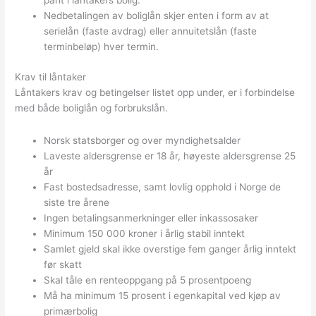
pant i låntakers bolig.
Nedbetalingen av boliglån skjer enten i form av at
serielån (faste avdrag) eller annuitetslån (faste
terminbeløp) hver termin.
Krav til låntaker
Låntakers krav og betingelser listet opp under, er i forbindelse
med både boliglån og forbrukslån.
Norsk statsborger og over myndighetsalder
Laveste aldersgrense er 18 år, høyeste aldersgrense 25
år
Fast bostedsadresse, samt lovlig opphold i Norge de
siste tre årene
Ingen betalingsanmerkninger eller inkassosaker
Minimum 150 000 kroner i årlig stabil inntekt
Samlet gjeld skal ikke overstige fem ganger årlig inntekt
før skatt
Skal tåle en renteoppgang på 5 prosentpoeng
Må ha minimum 15 prosent i egenkapital ved kjøp av
primærbolig