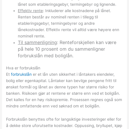
lånet som etableringsgebyr, termingebyr og lignende.
Effektiv rente
: Inkluderer alle kostnadene på lånet.
Renten består av nominell renten i tillegg til
etableringsgebyr, termingebyrer og andre
lånekostnader. Effektiv rente vil alltid være høyere enn
nominell rente.
Til sammenligning
: Renteforskjellen kan være
på hele 10 prosent om du sammenligner
forbrukslån med boliglån.
Hva er forbrukslån
Et
forbrukslån
er et lån uten sikkerhet i låntakers eiendeler,
bolig eller egenkapital. Låntaker kan bevilge pengene fritt til
ønsket formål og lånet av denne typen har større risiko for
banken. Risikoen gjør at rentene er større enn ved et boliglån.
Det kalles for en høy risikopremie. Prosessen regnes også som
mindre omfattende enn ved søknad om et boliglån.
Forbrukslån benyttes ofte for langsiktige investeringer eller for
å dekke store uforutsette kostnader. Oppussing, bryllupet, kjøp