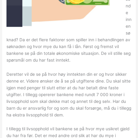
nd
e
inn
en
sø
knad? Da er det flere faktorer som spiller inn i behandlingen av
søknaden og hvor mye du kan få i lån. Først og fremst vil
bankene se på din totale økonomiske situasjon. De vil stille seg
spørsmål om du har fast inntekt.
Deretter vil de se på hvor høy inntekten din er og hvor sikker
denne er. Videre ønsker de å se på utgiftene dine. Du skal sitte
igjen med penger til slutt etter at du har betalt dine faste
utgifter. I tillegg opererer bankene med rundt 7 000 kroner i
livsopphold som skal dekke mat og annet til deg selv. Har du
barn du er ansvarlig for og som du skal forsørge, må du i tillegg
ha ekstra livsopphold til dem.
I tillegg til livsopphold vil bankene se på hvor mye usikret gjeld
du har fra før. Det er med andre ord slik at har du mye i