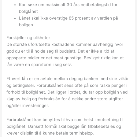
Kan søke om maksimalt 30 års nedbetalingstid for
boliglånet
Lånet skal ikke overstige 85 prosent av verdien på
boligen
Forskjeller og ulikheter
De største uforutsette kostnadene kommer uavhengig hvor
god du er til å holde seg til budsjett. Det er ikke alltid at
oppsparte midler er det mest gunstige. Bevilget riktig kan et
lån være en spareform i seg selv.
Ethvert lån er en avtale mellom deg og banken med sine vilkår
og betingelser. Forbrukslånet sees ofte på som raske penger i
forhold til boliglånet. Det ligger i ordet, du tar opp boliglån ved
kjøp av bolig og forbrukslån for å dekke andre store utgifter
og/eller investeringer.
Forbrukslånet kan benyttes til hva som helst i motsetning til
boliglånet. Uansett formål skal begge lån tilbakebetales og
krever disiplin til å kunne betale terminbeløp.