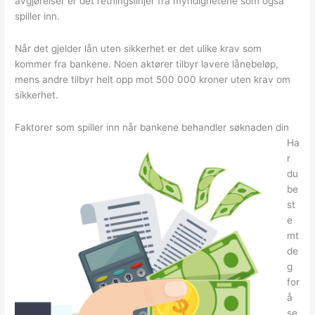
avgjørelser er det retningslinjer fra myndighetene som også
spiller inn.
Når det gjelder lån uten sikkerhet er det ulike krav som
kommer fra bankene. Noen aktører tilbyr lavere lånebeløp,
mens andre tilbyr helt opp mot 500 000 kroner uten krav om
sikkerhet.
Faktorer som spiller inn når bankene behandler søknaden din
Ha
r
du
be
st
e
mt
de
g
for
å
se