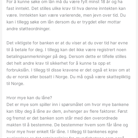
For å kunne søke om lån må du være fylt minst 18 år og ha
fast inntekt. Det stilles ulike krav til hva denne inntekten kan
være. Inntekten kan være varierende, men jevn over tid. Du
kan i tillegg søke om lån dersom du er trygdet eller mottar
andre støtteordninger.
Det viktigste for banken er at du viser at du over tid har evne
til å betale for deg. I tillegg kan det ikke være registrert noen
betalingsanmerkninger på deg. Dersom dette er tilfelle stilles
det helt andre krav til sikkerhet for å kunne ta opp et
forbrukslån. I tillegg til disse kravene er det også et krav om at
du er norsk eller bosatt i Norge. Du må også være skattepliktig
til Norge.
Hvor mye kan du låne?
Det er mye som spiller inn i spørsmålet om hvor mye bankene
kan tilby deg å låne av dem, avhenger av flere faktorer. Først
og fremst er det banken som står med den overordnede
makten til å bestemme. De bestemmer hvem som får låne og
hvor mye hver enkelt får låne. I tillegg til bankenes egne