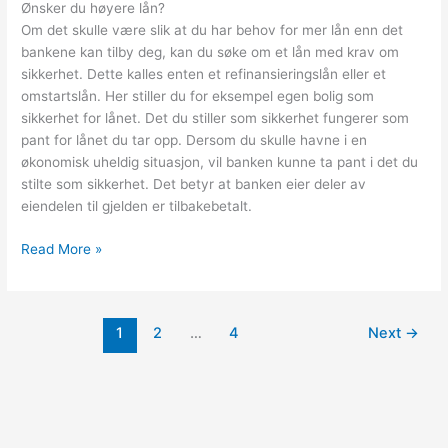
Ønsker du høyere lån?
Om det skulle være slik at du har behov for mer lån enn det
bankene kan tilby deg, kan du søke om et lån med krav om
sikkerhet. Dette kalles enten et refinansieringslån eller et
omstartslån. Her stiller du for eksempel egen bolig som
sikkerhet for lånet. Det du stiller som sikkerhet fungerer som
pant for lånet du tar opp. Dersom du skulle havne i en
økonomisk uheldig situasjon, vil banken kunne ta pant i det du
stilte som sikkerhet. Det betyr at banken eier deler av
eiendelen til gjelden er tilbakebetalt.
Hvor
Read More »
mye
kan
jeg
1
2
…
4
Next
→
låne
med
forbrukslån?