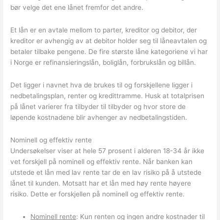
bør velge det ene lånet fremfor det andre.
Et lån er en avtale mellom to parter, kreditor og debitor, der
kreditor er avhengig av at debitor holder seg til låneavtalen og
betaler tilbake pengene. De fire største låne kategoriene vi har
i Norge er refinansieringslån, boliglån, forbrukslån og billån.
Det ligger i navnet hva de brukes til og forskjellene ligger i
nedbetalingsplan, renter og kredittramme. Husk at totalprisen
på lånet varierer fra tilbyder til tilbyder og hvor store de
løpende kostnadene blir avhenger av nedbetalingstiden.
Nominell og effektiv rente
Undersøkelser viser at hele 57 prosent i alderen 18-34 år ikke
vet forskjell på nominell og effektiv rente. Når banken kan
utstede et lån med lav rente tar de en lav risiko på å utstede
lånet til kunden. Motsatt har et lån med høy rente høyere
risiko. Dette er forskjellen på nominell og effektiv rente.
Nominell rente
: Kun renten og ingen andre kostnader til