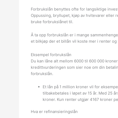
Forbrukslån benyttes ofte for langsiktige inves
Oppussing, bryllupet, kjøp av hvitevarer eller 
bruke forbrukslånet til.
Å ta opp forbrukslån er i mange sammenhenge
et bilkjøp der et billån vil koste mer i renter og
Eksempel forbrukslån
Du kan låne alt mellom 6000 til 600 000 kroner
kredittvurderingen som sier noe om din betali
forbrukslån.
Et lån på 1 million kroner vil for eksem
tilbakebetales i løpet av 15 år. Med 25 å
kroner. Kun renter utgjør 4167 kroner p
Hva er refinansieringslån