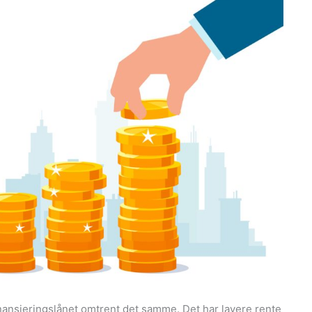
inansieringslånet omtrent det samme. Det har lavere rente