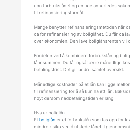
enn forbrukslånet og en noe annerledes søknad
til refinansieringsformål.
Mange benytter refinansieringsmetoden når de 
da for refinansiering av boliglånet. Du får da 
over økonomien. Den lave boliglånsrenten vil 
Fordelen ved å kombinere forbrukslån og boliglå
lånesummen. Du får også færre månedlige kost
betalingsfrist. Det gir bedre samlet oversikt.
Månedlige kostnader på et lån kan ligge mello
til refinansiering for å så kun ha ett lån. Baksid
høyt dersom nedbetalingstiden er lang.
Hva er boliglån
Et
boliglån
er et forbrukslån som tas opp for kj
mindre risiko ved å utstede lånet. I gjennomsn