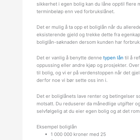
sikkerhet i egen bolig kan du låne opptil flere 
terminbeløp enn ved forbrukslånet.
Det er mulig å ta opp et boliglån når du allered
eksisterende gjeld og trekke dette fra egenkap
boliglån-søknaden dersom kunden har forbruksl
Det er vanlig å benytte denne
typen lån
til å re
oppussing eller andre kjøp og prosjekter. Over
til bolig, og vi er på verdenstoppen når det gj
derfor noe vi bør sette oss inn i.
Det er boliglånets lave renter og betingelser s
motsatt. Du reduserer da månedlige utgifter og
selvfølgelig at du eier egen bolig og at det rom 
Eksempel boliglån
1 000 000 kroner med 25