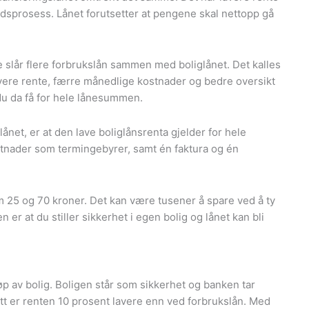
sprosess. Lånet forutsetter at pengene skal nettopp gå
slår flere forbrukslån sammen med boliglånet. Det kalles
lavere rente, færre månedlige kostnader og bedre oversikt
du da få for hele lånesummen.
net, er at den lave boliglånsrenta gjelder for hele
nader som termingebyrer, samt én faktura og én
m 25 og 70 kroner. Det kan være tusener å spare ved å ty
en er at du stiller sikkerhet i egen bolig og lånet kan bli
øp av bolig. Boligen står som sikkerhet og banken tar
itt er renten 10 prosent lavere enn ved forbrukslån. Med