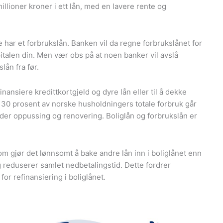
millioner kroner i ett lån, med en lavere rente og
e har et forbrukslån. Banken vil da regne forbrukslånet for
italen din. Men vær obs på at noen banker vil avslå
ån fra før.
finansiere kredittkortgjeld og dyre lån eller til å dekke
 30 prosent av norske husholdningers totale forbruk går
elder oppussing og renovering. Boliglån og forbrukslån er
om gjør det lønnsomt å bake andre lån inn i boliglånet enn
 reduserer samlet nedbetalingstid. Dette fordrer
for refinansiering i boliglånet.