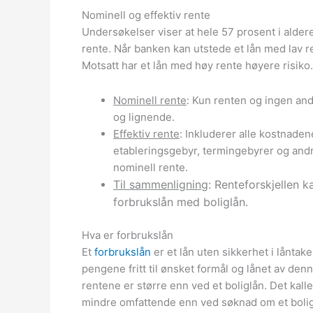
Nominell og effektiv rente
Undersøkelser viser at hele 57 prosent i aldere
rente. Når banken kan utstede et lån med lav ren
Motsatt har et lån med høy rente høyere risiko.
Nominell rente
: Kun renten og ingen and
og lignende.
Effektiv rente
: Inkluderer alle kostnadene
etableringsgebyr, termingebyrer og andre
nominell rente.
Til sammenligning
: Renteforskjellen
forbrukslån med boliglån.
Hva er forbrukslån
Et
forbrukslån
er et lån uten sikkerhet i låntak
pengene fritt til ønsket formål og lånet av denn
rentene er større enn ved et boliglån. Det kal
mindre omfattende enn ved søknad om et bolig