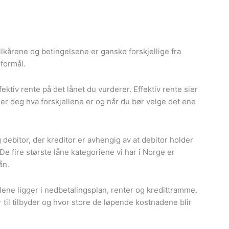
Vilkårene og betingelsene er ganske forskjellige fra
 formål.
ffektiv rente på det lånet du vurderer. Effektiv rente sier
iser deg hva forskjellene er og når du bør velge det ene
g debitor, der kreditor er avhengig av at debitor holder
De fire største låne kategoriene vi har i Norge er
ån.
llene ligger i nedbetalingsplan, renter og kredittramme.
er til tilbyder og hvor store de løpende kostnadene blir