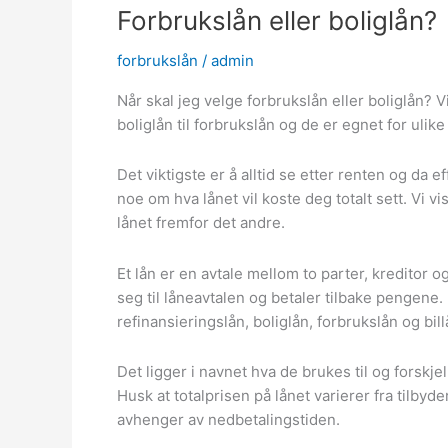
Forbrukslån eller boliglån?
forbrukslån
/
admin
Når skal jeg velge forbrukslån eller boliglån? 
boliglån til forbrukslån og de er egnet for ulike
Det viktigste er å alltid se etter renten og da e
noe om hva lånet vil koste deg totalt sett. Vi v
lånet fremfor det andre.
Et lån er en avtale mellom to parter, kreditor o
seg til låneavtalen og betaler tilbake pengene. 
refinansieringslån, boliglån, forbrukslån og bill
Det ligger i navnet hva de brukes til og forskje
Husk at totalprisen på lånet varierer fra tilbyd
avhenger av nedbetalingstiden.