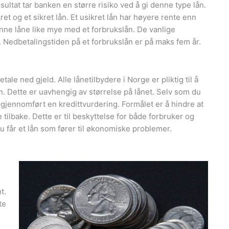
ltat tar banken en større risiko ved å gi denne type lån.
et og et sikret lån. Et usikret lån har høyere rente enn
 kunne låne like mye med et forbrukslån. De vanlige
 Nedbetalingstiden på et forbrukslån er på maks fem år.
tale ned gjeld. Alle lånetilbydere i Norge er pliktig til å
n. Dette er uavhengig av størrelse på lånet. Selv som du
 gjennomført en kredittvurdering. Formålet er å hindre at
e tilbake. Dette er til beskyttelse for både forbruker og
u får et lån som fører til økonomiske problemer.
t.
te