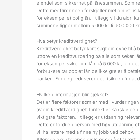
eiendel som sikkerhet på lånesummen. Som resu
Dette medfører noen forskjeller mellom et usikr
for eksempel et boliglån. I tillegg vil du aldri
summene ligger mellom 5 000 kr til 500 000 kr.
Hva betyr kredittverdighet?
Kredittverdighet betyr kort sagt din evne til å be
utføre en kredittvurdering på alle som søker lå
for eksempel søker om lån på 5 000 kr, blir det
forbrukere tar opp et lån de ikke greier å betal
banken. For deg reduserer det risikoen for at d
Hvilken informasjon blir sjekket?
Det er flere faktorer som er med i vurderingen
av din kredittverdighet. Inntekt er kanskje den
viktigste faktoren. I tillegg er utdanning relevan
Dette er fordi en person med høy utdanning of
vil ha lettere med å finne ny jobb ved behov.
Allerede eksisterende gjeld er også et svært