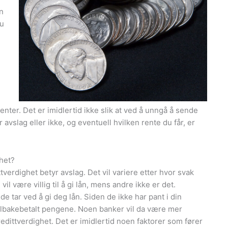
in
du
nter. Det er imidlertid ikke slik at ved å unngå å sende
avslag eller ikke, og eventuell hvilken rente du får, er
ghet?
ttverdighet betyr avslag. Det vil variere etter hvor svak
il være villig til å gi lån, mens andre ikke er det.
e tar ved å gi deg lån. Siden de ikke har pant i din
 tilbakebetalt pengene. Noen banker vil da være mer
redittverdighet. Det er imidlertid noen faktorer som fører