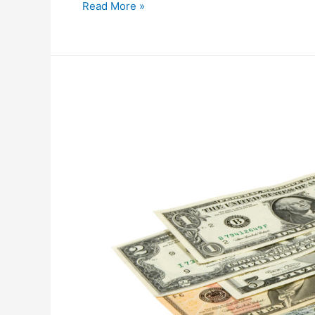
5
Read More »
fakta
om
forbrukslån