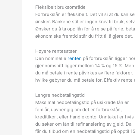
Fleksibelt bruksområde
Forbrukslån er fleksibelt. Det vil si at du kan 
ønsker. Bankene stiller ingen krav til bruk, se
Ønsker du å ta opp lån for å reise på ferie, bet
økonomiske fremtid står du fritt til å gjøre det.
Høyere rentesatser
Den nominelle
renten
på forbrukslån ligger hos
gjennomsnitt ligger mellom 14 % og 15 %. Men
du må betale i rente påvirkes av flere faktorer
hvilke gebyrer du må betale for. Effektiv rente 
Lengre nedbetalingstid
Maksimal nedbetalingstid på usikrede lån er
fem år, uavhengig om det er forbrukslån,
kredittkort eller handlekonto. Unntaket er hvis
du søker om lån til refinansiering av gjeld. Da
får du tilbud om en nedbetalingstid på opptil 1