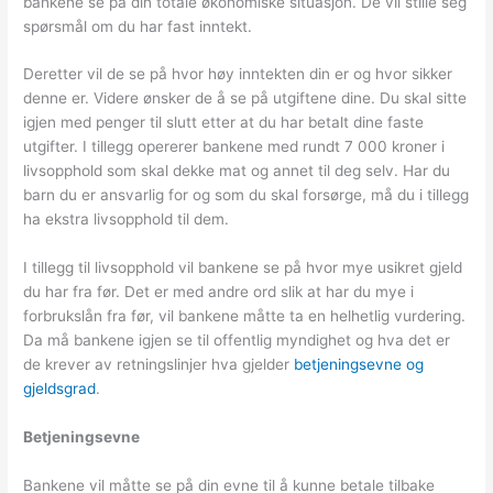
bankene se på din totale økonomiske situasjon. De vil stille seg
spørsmål om du har fast inntekt.
Deretter vil de se på hvor høy inntekten din er og hvor sikker
denne er. Videre ønsker de å se på utgiftene dine. Du skal sitte
igjen med penger til slutt etter at du har betalt dine faste
utgifter. I tillegg opererer bankene med rundt 7 000 kroner i
livsopphold som skal dekke mat og annet til deg selv. Har du
barn du er ansvarlig for og som du skal forsørge, må du i tillegg
ha ekstra livsopphold til dem.
I tillegg til livsopphold vil bankene se på hvor mye usikret gjeld
du har fra før. Det er med andre ord slik at har du mye i
forbrukslån fra før, vil bankene måtte ta en helhetlig vurdering.
Da må bankene igjen se til offentlig myndighet og hva det er
de krever av retningslinjer hva gjelder
betjeningsevne og
gjeldsgrad
.
Betjeningsevne
Bankene vil måtte se på din evne til å kunne betale tilbake