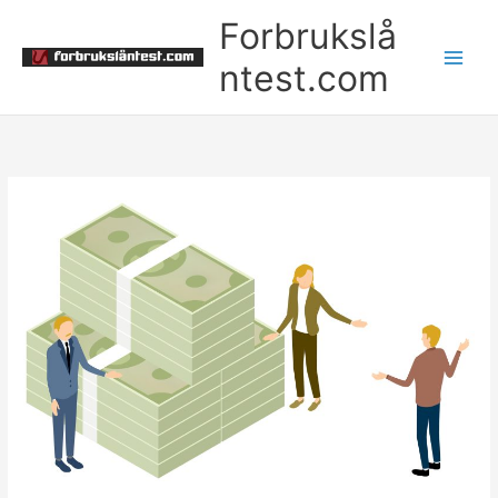
Skip
Forbrukslå
to
content
ntest.com