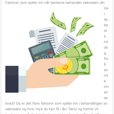
Faktorer som spiller inn når bankene behandler søknaden din
Ha
r
du
be
st
e
mt
de
g
for
å
se
nd
e
inn
en
sø
knad? Da er det flere faktorer som spiller inn i behandlingen av
søknaden og hvor mye du kan få i lån. Først og fremst vil