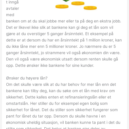
t inngå
avtaler
med
banken om at du skal jobbe mer eller ta på deg en ekstra jobb.
Det er likevel ikke slik at bankene kan gi deg et lån som vil
gjøre at du overstiger 5 ganger årsinntekt. Et eksempel på
dette er at dersom du har en årsinntekt på 1 million kroner, kan
du ikke låne mer enn 5 millioner kroner. Jo nærmere du er 5
ganger årsinntekt, jo strammere vil også økonomien din være.
Den vil også være økonomisk utsatt dersom renten skulle gå
opp. Dette ønsker ikke bankene for sine kunder.
Ønsker du høyere lån?
Om det skulle være slik at du har behov for mer lån enn det
bankene kan tilby deg, kan du søke om et lån med krav om
sikkerhet. Dette kalles enten et refinansieringslån eller et
omstartslån. Her stiller du for eksempel egen bolig som
sikkerhet for lånet. Det du stiller som sikkerhet fungerer som
pant for lånet du tar opp. Dersom du skulle havne i en
økonomisk uheldig situasjon, vil banken kunne ta pant i det du
stilte som sikkerhet. Det betyr at banken eier deler av