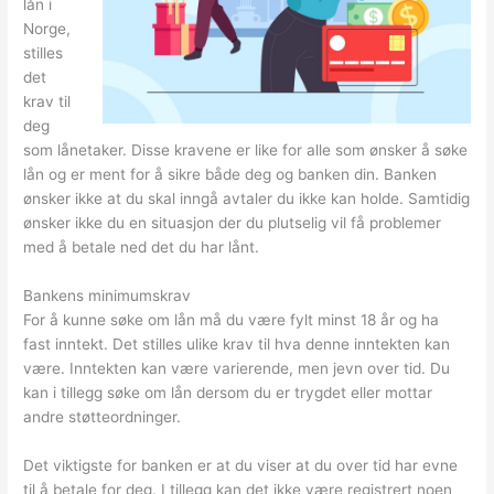
lån i
Norge,
stilles
det
krav til
deg
som lånetaker. Disse kravene er like for alle som ønsker å søke
lån og er ment for å sikre både deg og banken din. Banken
ønsker ikke at du skal inngå avtaler du ikke kan holde. Samtidig
ønsker ikke du en situasjon der du plutselig vil få problemer
med å betale ned det du har lånt.
Bankens minimumskrav
For å kunne søke om lån må du være fylt minst 18 år og ha
fast inntekt. Det stilles ulike krav til hva denne inntekten kan
være. Inntekten kan være varierende, men jevn over tid. Du
kan i tillegg søke om lån dersom du er trygdet eller mottar
andre støtteordninger.
Det viktigste for banken er at du viser at du over tid har evne
til å betale for deg. I tillegg kan det ikke være registrert noen