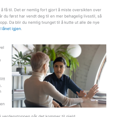
 å få til. Det er nemlig fort gjort å miste oversikten over
 du først har vendt deg til en mer behagelig livsstil, så
 opp. Da blir du nemlig tvunget til å kutte ut alle de nye
 lånet igjen
.
vel
u
litt
,
n
 en
i verdenstoppen når det kommer til gjeld.