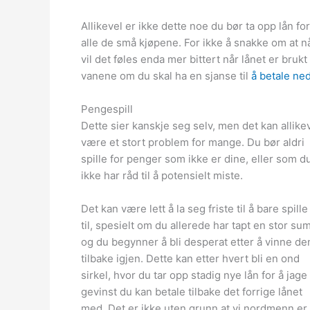
Allikevel er ikke dette noe du bør ta opp lån for
alle de små kjøpene. For ikke å snakke om at når
vil det føles enda mer bittert når lånet er brukt
vanene om du skal ha en sjanse til
å betale ned
Pengespill
Dette sier kanskje seg selv, men det kan allike
være et stort problem for mange. Du bør aldri
spille for penger som ikke er dine, eller som d
ikke har råd til å potensielt miste.
Det kan være lett å la seg friste til å bare spille 
til, spesielt om du allerede har tapt en stor sum
og du begynner å bli desperat etter å vinne de
tilbake igjen. Dette kan etter hvert bli en ond
sirkel, hvor du tar opp stadig nye lån for å jage
gevinst du kan betale tilbake det forrige lånet
med. Det er ikke uten grunn at vi nordmenn er 