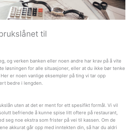
rukslånet til
deg, og verken banken eller noen andre har krav på å vite
te løsningen for alle situasjoner, eller at du ikke bør tenke
 Her er noen vanlige eksempler på ting vi tar opp
ært bedre i lengden.
lån uten at det er ment for ett spesifikt formål. Vi vil
bsolutt befriende å kunne spise litt oftere på restaurant,
ed seg noe ekstra som frister på vei til kassen. Om de
ne akkurat går opp med inntekten din, så har du aldri