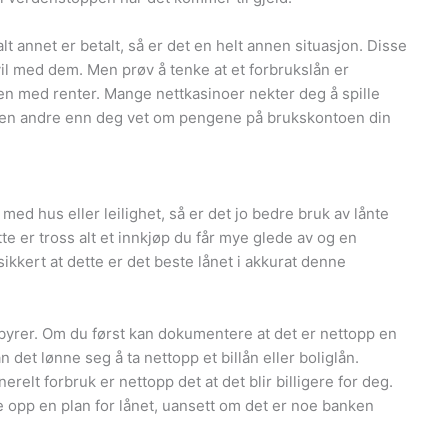
alt annet er betalt, så er det en helt annen situasjon. Disse
il med dem. Men prøv å tenke at et forbrukslån er
jen med renter. Mange nettkasinoer nekter deg å spille
ngen andre enn deg vet om pengene på brukskontoen din
g med hus eller leilighet, så er det jo bedre bruk av lånte
 er tross alt et innkjøp du får mye glede av og en
 sikkert at dette er det beste lånet i akkurat denne
gebyrer. Om du først kan dokumentere at det er nettopp en
n det lønne seg å ta nettopp et billån eller boliglån.
nerelt forbruk er nettopp det at det blir billigere for deg.
tte opp en plan for lånet, uansett om det er noe banken