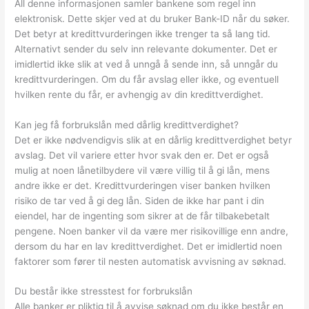
All denne informasjonen samler bankene som regel inn
elektronisk. Dette skjer ved at du bruker Bank-ID når du søker.
Det betyr at kredittvurderingen ikke trenger ta så lang tid.
Alternativt sender du selv inn relevante dokumenter. Det er
imidlertid ikke slik at ved å unngå å sende inn, så unngår du
kredittvurderingen. Om du får avslag eller ikke, og eventuell
hvilken rente du får, er avhengig av din kredittverdighet.
Kan jeg få forbrukslån med dårlig kredittverdighet?
Det er ikke nødvendigvis slik at en dårlig kredittverdighet betyr
avslag. Det vil variere etter hvor svak den er. Det er også
mulig at noen lånetilbydere vil være villig til å gi lån, mens
andre ikke er det. Kredittvurderingen viser banken hvilken
risiko de tar ved å gi deg lån. Siden de ikke har pant i din
eiendel, har de ingenting som sikrer at de får tilbakebetalt
pengene. Noen banker vil da være mer risikovillige enn andre,
dersom du har en lav kredittverdighet. Det er imidlertid noen
faktorer som fører til nesten automatisk avvisning av søknad.
Du består ikke stresstest for forbrukslån
Alle banker er pliktig til å avvise søknad om du ikke består en