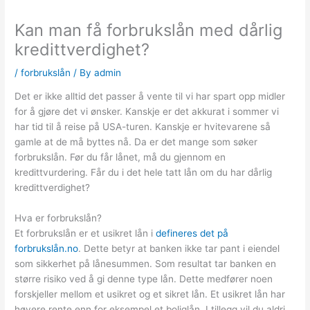
Kan man få forbrukslån med dårlig
kredittverdighet?
/
forbrukslån
/ By
admin
Det er ikke alltid det passer å vente til vi har spart opp midler
for å gjøre det vi ønsker. Kanskje er det akkurat i sommer vi
har tid til å reise på USA-turen. Kanskje er hvitevarene så
gamle at de må byttes nå. Da er det mange som søker
forbrukslån. Før du får lånet, må du gjennom en
kredittvurdering. Får du i det hele tatt lån om du har dårlig
kredittverdighet?
Hva er forbrukslån?
Et forbrukslån er et usikret lån i
defineres det på
forbrukslån.no
. Dette betyr at banken ikke tar pant i eiendel
som sikkerhet på lånesummen. Som resultat tar banken en
større risiko ved å gi denne type lån. Dette medfører noen
forskjeller mellom et usikret og et sikret lån. Et usikret lån har
høyere rente enn for eksempel et boliglån. I tillegg vil du aldri