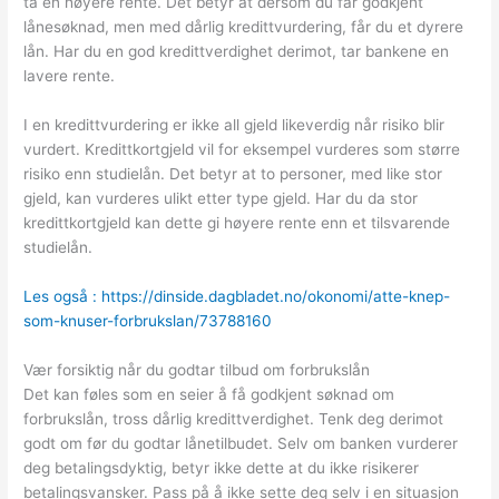
ta en høyere rente. Det betyr at dersom du får godkjent
lånesøknad, men med dårlig kredittvurdering, får du et dyrere
lån. Har du en god kredittverdighet derimot, tar bankene en
lavere rente.
I en kredittvurdering er ikke all gjeld likeverdig når risiko blir
vurdert. Kredittkortgjeld vil for eksempel vurderes som større
risiko enn studielån. Det betyr at to personer, med like stor
gjeld, kan vurderes ulikt etter type gjeld. Har du da stor
kredittkortgjeld kan dette gi høyere rente enn et tilsvarende
studielån.
Les også : https://dinside.dagbladet.no/okonomi/atte-knep-
som-knuser-forbrukslan/73788160
Vær forsiktig når du godtar tilbud om forbrukslån
Det kan føles som en seier å få godkjent søknad om
forbrukslån, tross dårlig kredittverdighet. Tenk deg derimot
godt om før du godtar lånetilbudet. Selv om banken vurderer
deg betalingsdyktig, betyr ikke dette at du ikke risikerer
betalingsvansker. Pass på å ikke sette deg selv i en situasjon