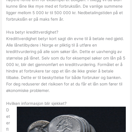
kunne låne like mye med et forbrukslån. De vanlige summene
ligger mellom 5 000 kr til 500 000 kr. Nedbetalingstiden på et
forbrukslån er på maks fem år.
Hva betyr kredittverdighet?
Kredittverdighet betyr kort sagt din evne til å betale ned gjeld.
Alle lånetilbydere i Norge er pliktig til å utføre en
kredittvurdering på alle som søker lån. Dette er uavhengig av
størrelse på lånet. Selv som du for eksempel søker om lån på 5
000 kr, blir det gjennomført en kredittvurdering. Formålet er å
hindre at forbrukere tar opp et lån de ikke greier å betale
tilbake. Dette er til beskyttelse for både forbruker og banken.
For deg reduserer det risikoen for at du får et lån som fører til
økonomiske problemer.
Hvilken informasjon blir sjekket?
D
et
er
fl