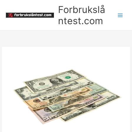
Skip
Forbrukslå
to
content
ntest.com