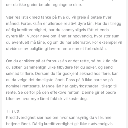
der du ikke greier betale regningene dine.
Vær realistisk med tanke på hva du vil greie å betale hver
måned. Forbrukslån er allerede relativt dyre lån. Har du i tillegg
dårlig kredittverdighet, har du sannsynligvis fått et enda
dyrere lån. Vurder nøye om lånet er nødvendig, hvor stor sum
du eventuelt må låne, og om du har alternativ. For eksempel vil
utvidelse av boliglån gi lavere rente enn et forbrukslån.
Om du er sikker på at forbrukslån er det rette, så bruk tid når
du søker. Sammenlign ulike tilbydere før du søker, og send
søknad til flere. Dersom du får godkjent søknad hos flere, kan
du da velge det rimeligste lånet. Pass på å ikke bare se på
nominell rentesats. Mange lån har gebyrkostnader i tillegg til
rente. Se derfor på den effektive renten. Denne gir et bedre
bilde av hvor mye lånet faktisk vil koste deg.
Til slutt
Kredittverdighet sier noe om hvor sannsynlig du vil kunne
betjene lånet. Dårlig kredittverdighet gir ikke nødvendigvis